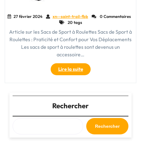
27 février 2024
xn--saint-trail-fbb
0 Commentaires
20 tags
Article sur les Sacs de Sport à Roulettes Sacs de Sport à
Roulettes : Praticité et Confort pour Vos Déplacements
Les sacs de sport à roulettes sont devenus un
accessoire…
"Le
Lire la suite
Confort
Pratique
des
Sacs
de
Rechercher
Sport
à
Roulettes
Rechercher
:
Idéal