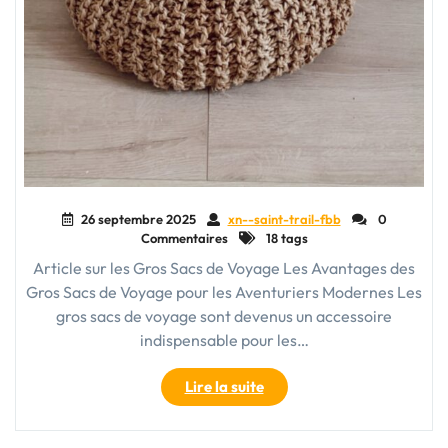
26 septembre 2025
xn--saint-trail-fbb
0
Commentaires
18 tags
Article sur les Gros Sacs de Voyage Les Avantages des
Gros Sacs de Voyage pour les Aventuriers Modernes Les
gros sacs de voyage sont devenus un accessoire
indispensable pour les…
"Guide
Lire la suite
d’achat
pour