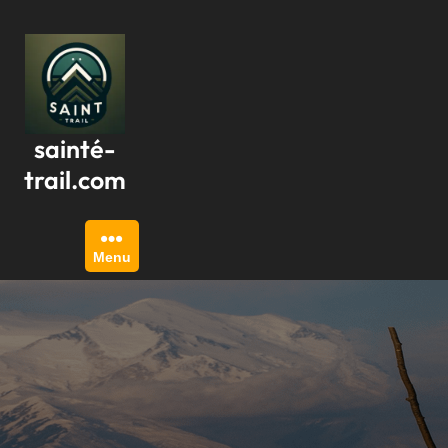
Passer
au
contenu
sainté-
trail.com
Menu