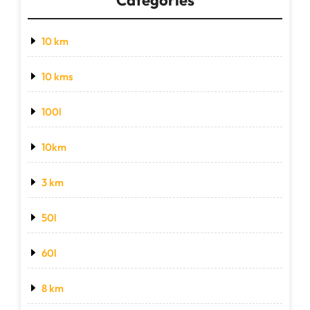
10 km
10 kms
100l
10km
3 km
50l
60l
8 km