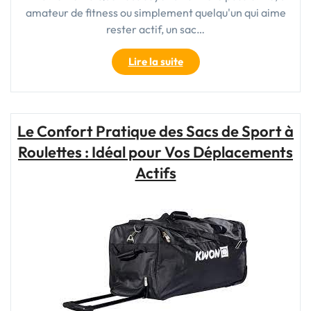
amateur de fitness ou simplement quelqu'un qui aime
rester actif, un sac…
"Sac
Lire la suite
de
Sport
60
Litres
Le Confort Pratique des Sacs de Sport à
:
Roulettes : Idéal pour Vos Déplacements
Votre
Allié
Actifs
Ultime
pour
Tous
Vos
Entraînements"