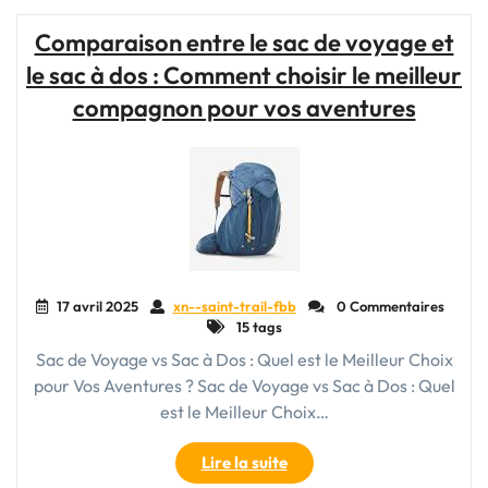
choisir
le
Comparaison entre le sac de voyage et
parfait
le sac à dos : Comment choisir le meilleur
gros
sac
compagnon pour vos aventures
de
voyage"
17 avril 2025
xn--saint-trail-fbb
0 Commentaires
15 tags
Sac de Voyage vs Sac à Dos : Quel est le Meilleur Choix
pour Vos Aventures ? Sac de Voyage vs Sac à Dos : Quel
est le Meilleur Choix…
"Comparaison
Lire la suite
entre