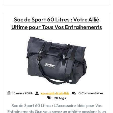
le
sac
de
Sac de Sport 60 Litres : Votre Allié
voyage
Ultime pour Tous Vos Entraînements
et
le
sac
à
dos
:
Comment
choisir
le
meilleur
compagnon
pour
15 mars 2024
xn--saint-trail-fbb
0 Commentaires
vos
20 tags
aventures"
Sac de Sport 60 Litres : L'Accessoire Idéal pour Vos
Entraînements Que vous soyez un athlète passionné, un