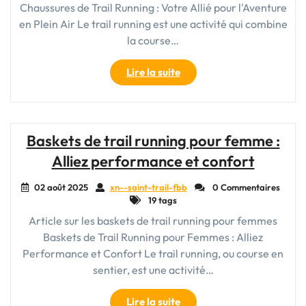
Chaussures de Trail Running : Votre Allié pour l'Aventure
en Plein Air Le trail running est une activité qui combine
la course…
"Explorez
Lire la suite
les
Sentiers
avec
des
Baskets de trail running pour femme :
Chaussures
Alliez performance et confort
de
Trail
02 août 2025
xn--saint-trail-fbb
0 Commentaires
Running
19 tags
Performantes"
Article sur les baskets de trail running pour femmes
Baskets de Trail Running pour Femmes : Alliez
Performance et Confort Le trail running, ou course en
sentier, est une activité…
"Baskets
Lire la suite