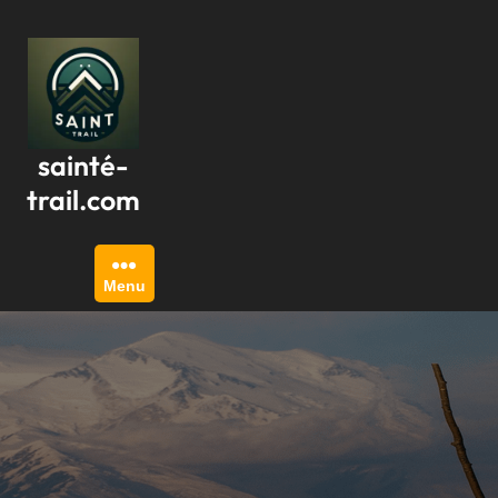
Passer
au
contenu
sainté-
trail.com
Menu