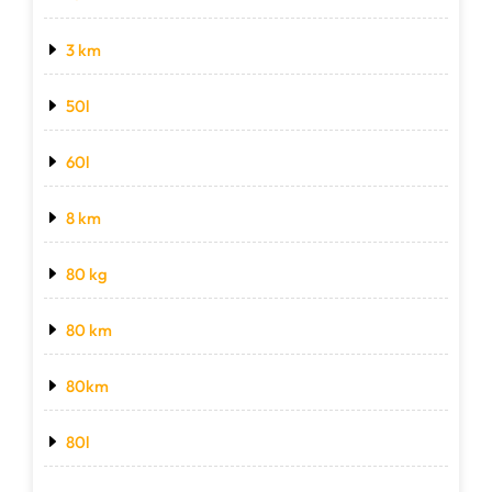
3 km
50l
60l
8 km
80 kg
80 km
80km
80l