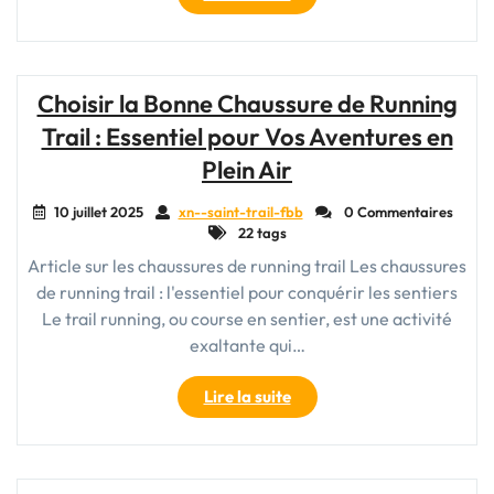
de
trail
running
pour
Choisir la Bonne Chaussure de Running
femme
Trail : Essentiel pour Vos Aventures en
:
Alliez
Plein Air
performance
et
10 juillet 2025
xn--saint-trail-fbb
0 Commentaires
22 tags
confort"
Article sur les chaussures de running trail Les chaussures
de running trail : l'essentiel pour conquérir les sentiers
Le trail running, ou course en sentier, est une activité
exaltante qui…
"Choisir
Lire la suite
la
Bonne
Chaussure
de