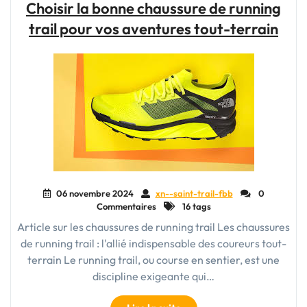
Choisir la bonne chaussure de running
Running
trail pour vos aventures tout-terrain
Trail
:
Essentiel
pour
Vos
Aventures
en
Plein
Air"
06 novembre 2024
xn--saint-trail-fbb
0
Commentaires
16 tags
Article sur les chaussures de running trail Les chaussures
de running trail : l'allié indispensable des coureurs tout-
terrain Le running trail, ou course en sentier, est une
discipline exigeante qui…