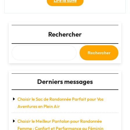
"Choisir
Lire la suite
la
bonne
chaussure
de
running
Rechercher
trail
pour
vos
Rechercher
aventures
tout-
terrain"
Derniers messages
Choisir le Sac de Randonnée Parfait pour Vos
Aventures en Plein Air
Choisir le Meilleur Pantalon pour Randonnée
Femme : Confort et Performance au Féminin