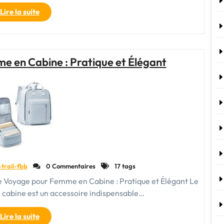
"Le
Lire la suite
Sac
à
Dos
:
 en Cabine : Pratique et Élégant
Votre
Bagage
à
Main
Idéal
en
Avion"
-trail-fbb
0 Commentaires
17 tags
 Voyage pour Femme en Cabine : Pratique et Élégant Le
cabine est un accessoire indispensable…
"Sac
Lire la suite