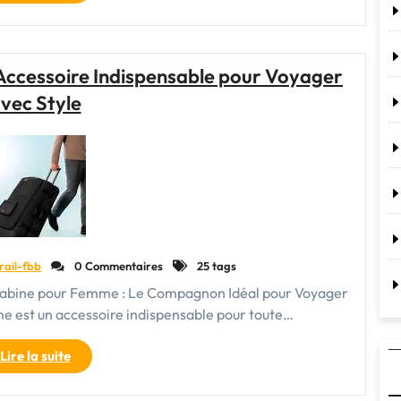
de
Voyage
pour
Femme
Accessoire Indispensable pour Voyager
en
vec Style
Cabine
:
Pratique
et
Élégant"
rail-fbb
0 Commentaires
25 tags
 Cabine pour Femme : Le Compagnon Idéal pour Voyager
e est un accessoire indispensable pour toute…
"Le
Lire la suite
Sac
Cabine