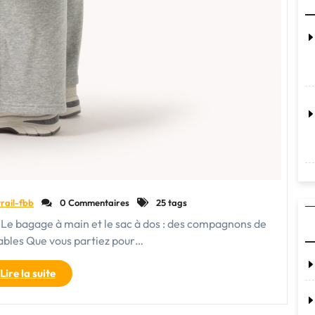
trail-fbb
0 Commentaires
25 tags
os Le bagage à main et le sac à dos : des compagnons de
ables Que vous partiez pour…
"Comparaison
Lire la suite
entre
le