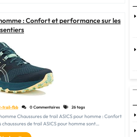
:
Chaussure
de
 homme : Confort et performance sur les
Sport
sentiers
Trail
pour
Vos
Aventures
en
Plein
Air"
t-trail-fbb
0 Commentaires
26 tags
ur homme Chaussures de trail ASICS pour homme : Confort
es chaussures de trail ASICS pour homme sont…