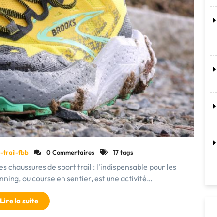
-trail-fbb
0 Commentaires
17 tags
es chaussures de sport trail : l'indispensable pour les
unning, ou course en sentier, est une activité…
"Découvrez
Lire la suite
l’Essentiel