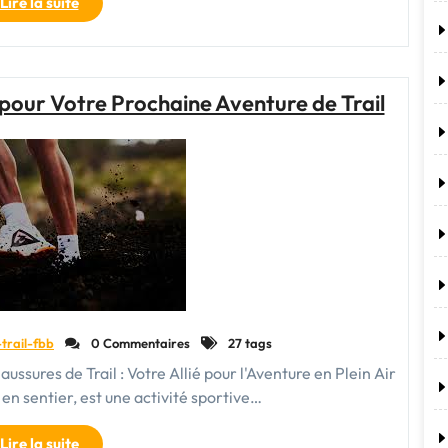
"Chaussures
Lire la suite
de
trail
ASICS
pour
pour Votre Prochaine Aventure de Trail
homme
:
Confort
et
performance
sur
les
sentiers"
-trail-fbb
0 Commentaires
27 tags
aussures de Trail : Votre Allié pour l'Aventure en Plein Air
 en sentier, est une activité sportive…
"Trouvez
Lire la suite