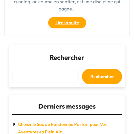
running, ou course en sentier, est une discipline qui
gagne…
"Choisir
Lire la suite
les
Meilleures
Baskets
de
Trail
Rechercher
pour
Votre
Aventure
Rechercher
en
Plein
Air"
Derniers messages
Choisir le Sac de Randonnée Parfait pour Vos
Aventures en Plein Air