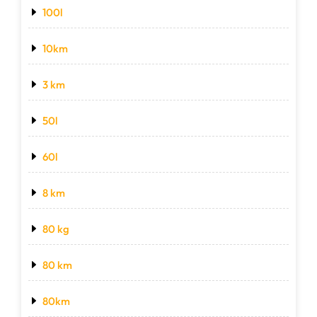
100l
10km
3 km
50l
60l
8 km
80 kg
80 km
80km