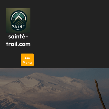
Passer
au
contenu
sainté-
trail.com
Menu