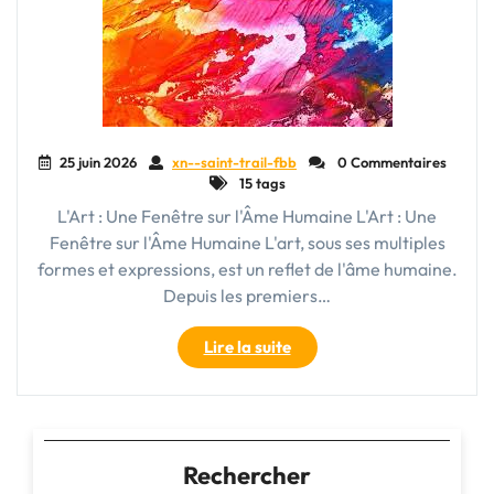
25 juin 2026
xn--saint-trail-fbb
0 Commentaires
15 tags
L'Art : Une Fenêtre sur l'Âme Humaine L'Art : Une
Fenêtre sur l'Âme Humaine L'art, sous ses multiples
formes et expressions, est un reflet de l'âme humaine.
Depuis les premiers…
"Exploration
Lire la suite
de
l’Art
Contemporain:
Une
Immersion
Rechercher
dans