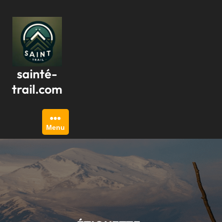
Passer
au
contenu
sainté-
trail.com
Menu