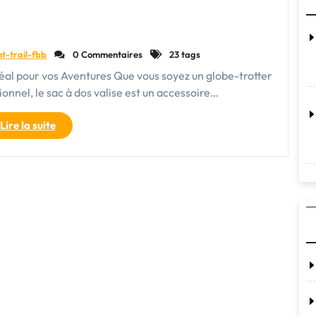
nt-trail-fbb
0 Commentaires
23 tags
al pour vos Aventures Que vous soyez un globe-trotter
nnel, le sac à dos valise est un accessoire…
"Le
Lire la suite
Sac
à
Dos
Valise
:
Votre
Compagnon
de
Voyage
Idéal"