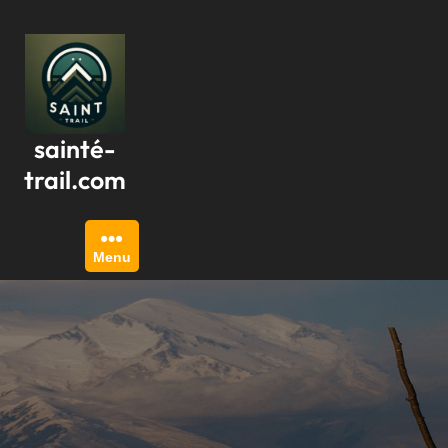
Passer
au
contenu
sainté-
trail.com
Menu