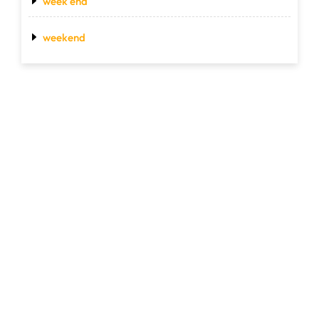
week end
weekend