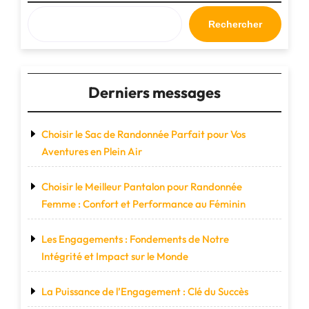
Avion
Cabine
Rechercher
:
Pratique,
Compact
et
Derniers messages
Conforme
aux
Normes
Choisir le Sac de Randonnée Parfait pour Vos
des
Aventures en Plein Air
Compagnies
Aériennes"
Choisir le Meilleur Pantalon pour Randonnée
Femme : Confort et Performance au Féminin
Les Engagements : Fondements de Notre
Intégrité et Impact sur le Monde
La Puissance de l’Engagement : Clé du Succès