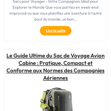
Sacs pour Voyager : Votre Compagnon Idéal pour
Explorer le Monde Que vous partiez en week-end
improvisé ou que vous planifiez une aventure à l'autre
bout du monde, un bon…
"Le
Lire la suite
Guide
Ultime
du
Sac
Le Guide Ultime du Sac de Voyage Avion
pour
Cabine : Pratique, Compact et
Voyager
:
Conforme aux Normes des Compagnies
Trouvez
Aériennes
Votre
Compagnon
de
Voyage
Idéal
!"