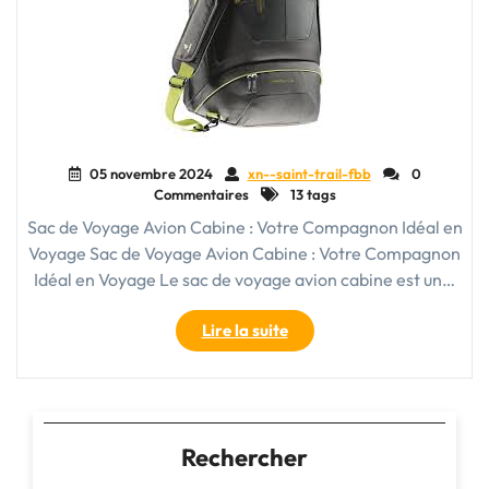
05 novembre 2024
xn--saint-trail-fbb
0
Commentaires
13 tags
Sac de Voyage Avion Cabine : Votre Compagnon Idéal en
Voyage Sac de Voyage Avion Cabine : Votre Compagnon
Idéal en Voyage Le sac de voyage avion cabine est un…
"Le
Lire la suite
Guide
Ultime
du
Sac
de
Rechercher
Voyage