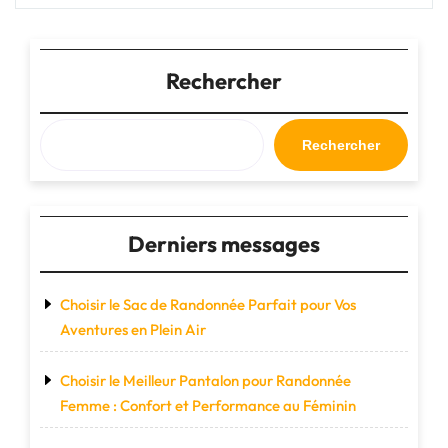
:
Un
Accessoire
Indispensable
Rechercher
pour
Exprimer
Votre
Rechercher
Style
et
Organiser
Votre
Derniers messages
Vie
Quotidienne"
Choisir le Sac de Randonnée Parfait pour Vos
Aventures en Plein Air
Choisir le Meilleur Pantalon pour Randonnée
Femme : Confort et Performance au Féminin