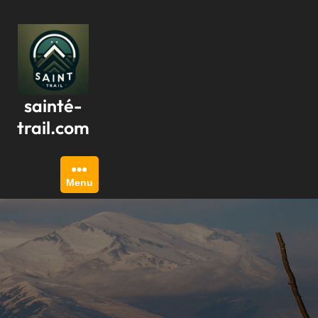
Passer
au
contenu
sainté-
trail.com
Menu