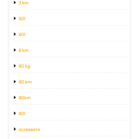
3 km
50l
60l
8 km
80 kg
80 km
80km
80l
accessoire