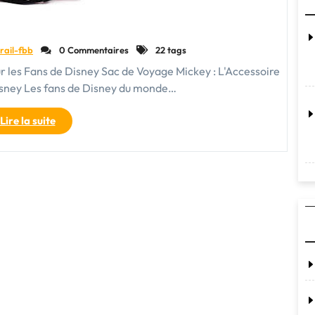
rail-fbb
0 Commentaires
22 tags
r les Fans de Disney Sac de Voyage Mickey : L'Accessoire
Disney Les fans de Disney du monde…
"Le
Lire la suite
Sac
de
Voyage
Mickey
:
Votre
Compagnon
Magique
pour
Explorer
le
Monde"