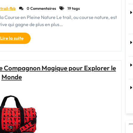
trail-fbb
0 Commentaires
19 tags
r la Course en Pleine Nature Le trail, ou course nature, est
tive qui gagne de plus en plus…
"À
Lire la suite
la
Découverte
des
Sentiers
re Compagnon Magique pour Explorer le
Sauvages
Monde
:
L’Art
du
Trail
Running"