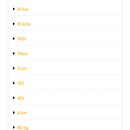
10 km
10 kms
100l
10km
3 km
50l
60l
8 km
80 kg