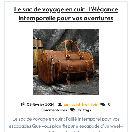
Le
Le sac de voyage en cuir : l’élégance
Sac
intemporelle pour vos aventures
de
Voyage
en
Cuir
Marron,
Compagnon
de
Voyage
Idéal"
03 février 2024
xn--saint-trail-fbb
0
Commentaires
26 tags
Le sac de voyage en cuir : l'allié intemporel pour vos
escapades Que vous planifiez une escapade d'un week-