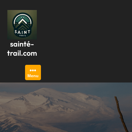
Passer
au
contenu
sainté-
trail.com
Menu