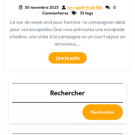
30 novembre 2023
xn--saint-trail-fbb
0
Commentaires
33 tags
Le sac de week-end pour homme : le compagnon idéal
pour vos escapades Que vous prévoyiez une escapade
citadine, une virée à la campagne ou un court séjour en
amoureux,…
"Le
Lire la suite
sac
week-
end
homme
:
Rechercher
l’accessoire
essentiel
pour
Rechercher
voyager
avec
style"