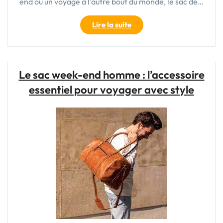
end ou un voyage à l'autre bout du monde, le sac de…
"Le
Lire la suite
sac
de
voyage
en
Le sac week-end homme : l’accessoire
cuir
essentiel pour voyager avec style
:
l’élégance
intemporelle
pour
vos
aventures"