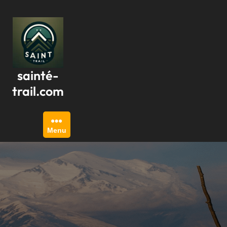
Passer
au
contenu
sainté-
trail.com
Menu