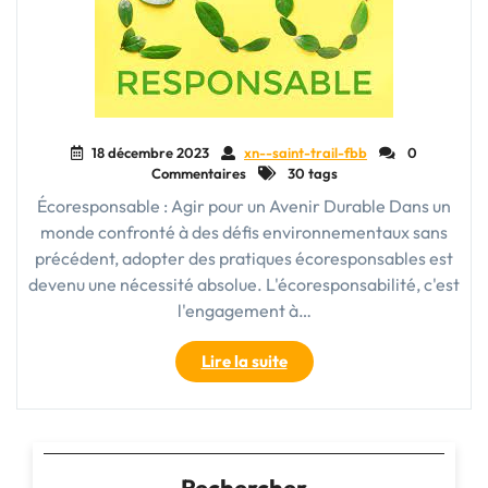
18 décembre 2023
xn--saint-trail-fbb
0
Commentaires
30 tags
Écoresponsable : Agir pour un Avenir Durable Dans un
monde confronté à des défis environnementaux sans
précédent, adopter des pratiques écoresponsables est
devenu une nécessité absolue. L'écoresponsabilité, c'est
l'engagement à…
"Vivre
Lire la suite
de
manière
écoresponsable
:
Un
Rechercher