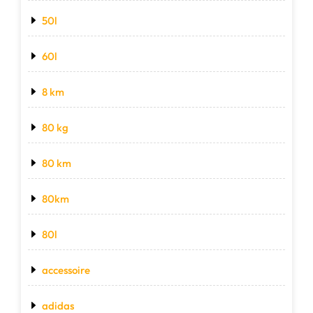
50l
60l
8 km
80 kg
80 km
80km
80l
accessoire
adidas