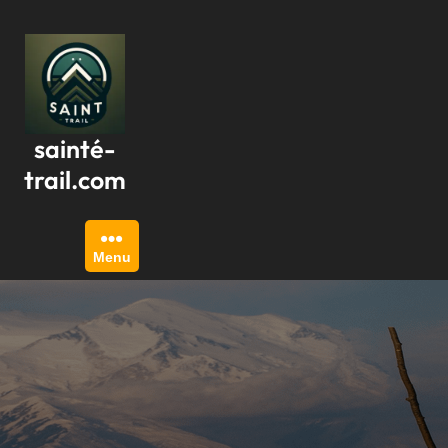
Passer
au
contenu
sainté-
trail.com
Menu