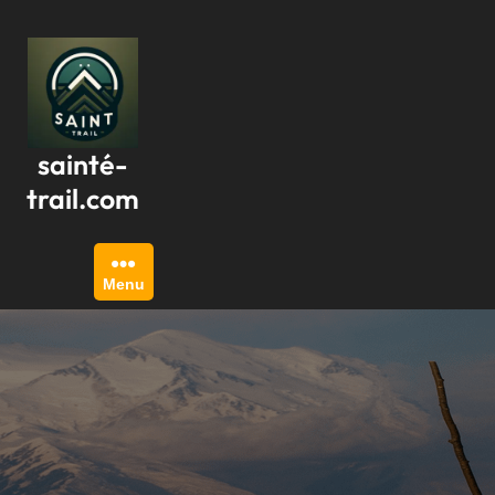
Passer
au
contenu
sainté-
trail.com
Menu