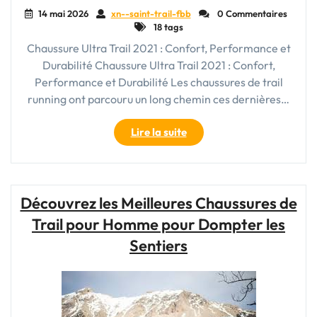
14 mai 2026
xn--saint-trail-fbb
0 Commentaires
18 tags
Chaussure Ultra Trail 2021 : Confort, Performance et
Durabilité Chaussure Ultra Trail 2021 : Confort,
Performance et Durabilité Les chaussures de trail
running ont parcouru un long chemin ces dernières…
"Les
Lire la suite
Nouvelles
Chaussures
Ultra
Trail
Découvrez les Meilleures Chaussures de
2021
Trail pour Homme pour Dompter les
:
Confort,
Sentiers
Performance
et
Durabilité"