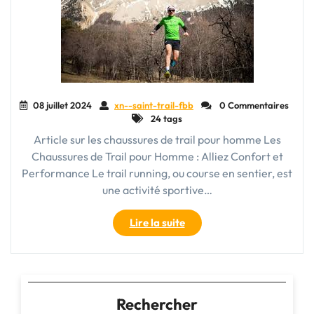
08 juillet 2024
xn--saint-trail-fbb
0 Commentaires
24 tags
Article sur les chaussures de trail pour homme Les
Chaussures de Trail pour Homme : Alliez Confort et
Performance Le trail running, ou course en sentier, est
une activité sportive…
"Découvrez
Lire la suite
les
Meilleures
Chaussures
de
Trail
Rechercher