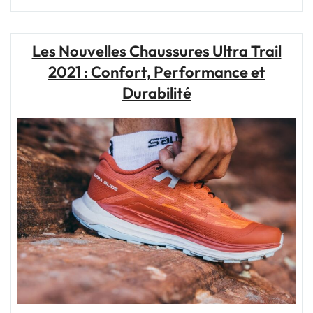
bonne
chaussure
de
Les Nouvelles Chaussures Ultra Trail
trail
2021 : Confort, Performance et
:
l’essentiel
Durabilité
pour
vos
aventures
en
pleine
nature"