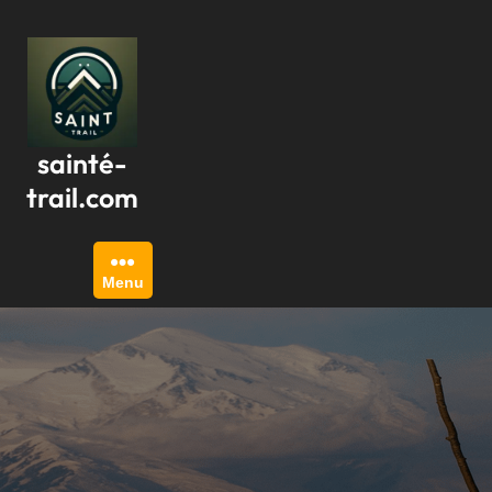
Passer
au
contenu
sainté-
trail.com
Menu