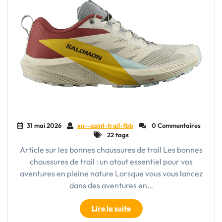
31 mai 2026
xn--saint-trail-fbb
0 Commentaires
22 tags
Article sur les bonnes chaussures de trail Les bonnes
chaussures de trail : un atout essentiel pour vos
aventures en pleine nature Lorsque vous vous lancez
dans des aventures en…
"Choisir
Lire la suite
la