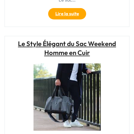
"Élégance
Lire la suite
et
Praticité
:
Le
Le Style Élégant du Sac Weekend
Sac
Homme en Cuir
en
Cuir
de
Voyage
Indispensable
pour
Femme"