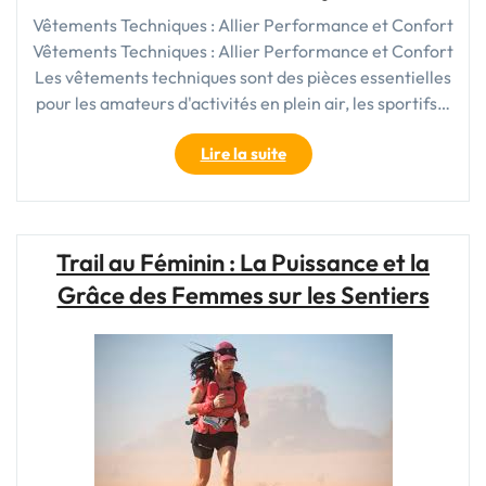
Vêtements Techniques : Allier Performance et Confort
Vêtements Techniques : Allier Performance et Confort
Les vêtements techniques sont des pièces essentielles
pour les amateurs d'activités en plein air, les sportifs…
"Le
Lire la suite
Guide
Ultime
des
Vêtements
Trail au Féminin : La Puissance et la
Techniques
Grâce des Femmes sur les Sentiers
pour
Allier
Performance
et
Confort"