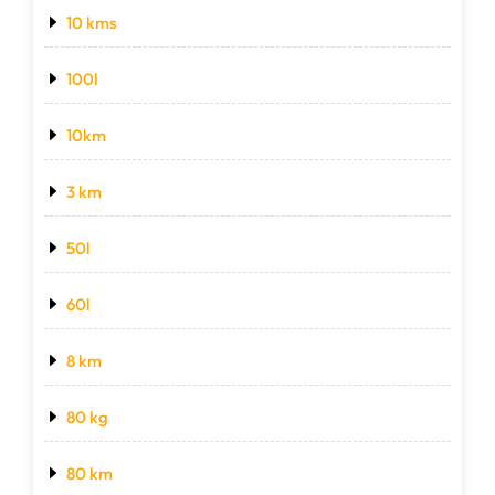
10 kms
100l
10km
3 km
50l
60l
8 km
80 kg
80 km