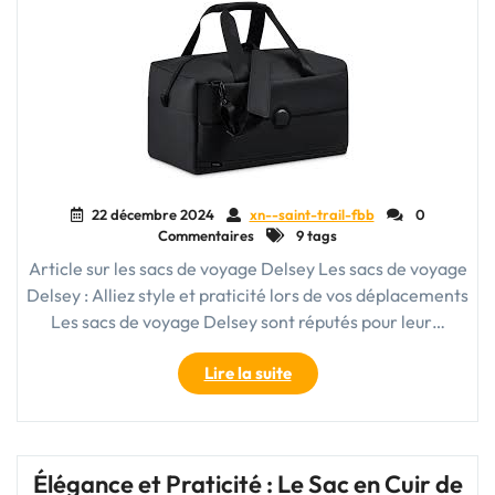
sur
les
Sentiers"
22 décembre 2024
xn--saint-trail-fbb
0
Commentaires
9 tags
Article sur les sacs de voyage Delsey Les sacs de voyage
Delsey : Alliez style et praticité lors de vos déplacements
Les sacs de voyage Delsey sont réputés pour leur…
"Sacs
Lire la suite
de
voyage
Delsey
:
Élégance et Praticité : Le Sac en Cuir de
L’alliance