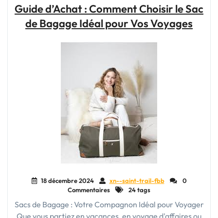
Cuir
Guide d’Achat : Comment Choisir le Sac
:
de Bagage Idéal pour Vos Voyages
L’Élégance
Pratique
pour
Vos
Escapades"
18 décembre 2024
xn--saint-trail-fbb
0
Commentaires
24 tags
Sacs de Bagage : Votre Compagnon Idéal pour Voyager
Que vous partiez en vacances, en voyage d'affaires ou