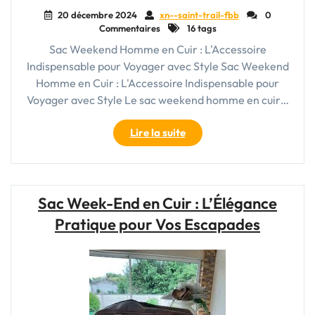
20 décembre 2024
xn--saint-trail-fbb
0
Commentaires
16 tags
Sac Weekend Homme en Cuir : L'Accessoire
Indispensable pour Voyager avec Style Sac Weekend
Homme en Cuir : L'Accessoire Indispensable pour
Voyager avec Style Le sac weekend homme en cuir…
"Le
Lire la suite
Style
Élégant
du
Sac
Sac Week-End en Cuir : L’Élégance
Weekend
Pratique pour Vos Escapades
Homme
en
Cuir"