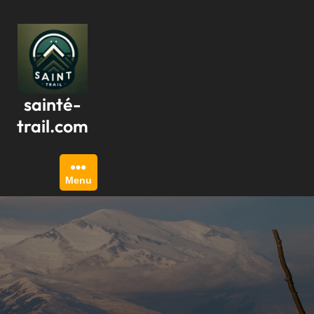
Passer
au
contenu
sainté-
trail.com
Menu