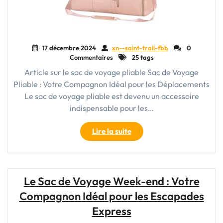
17 décembre 2024
xn--saint-trail-fbb
0
Commentaires
25 tags
Article sur le sac de voyage pliable Sac de Voyage
Pliable : Votre Compagnon Idéal pour les Déplacements
Le sac de voyage pliable est devenu un accessoire
indispensable pour les…
"Le
Lire la suite
Sac
de
Voyage
Pliable
Le Sac de Voyage Week-end : Votre
:
Compagnon Idéal pour les Escapades
Votre
Compagnon
Express
Pratique