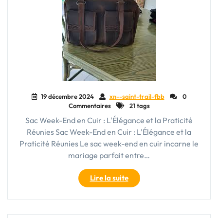
19 décembre 2024
xn--saint-trail-fbb
0
Commentaires
21 tags
Sac Week-End en Cuir : L'Élégance et la Praticité
Réunies Sac Week-End en Cuir : L'Élégance et la
Praticité Réunies Le sac week-end en cuir incarne le
mariage parfait entre…
"Sac
Lire la suite
Week-
End
en