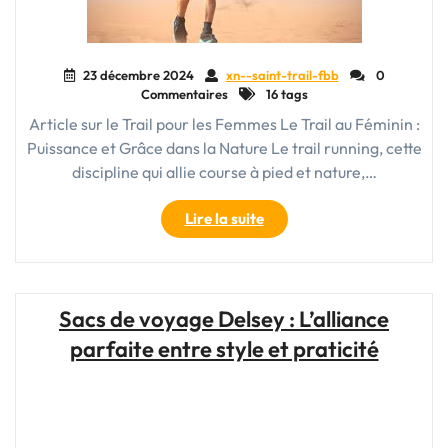
23 décembre 2024
xn--saint-trail-fbb
0
Commentaires
16 tags
Article sur le Trail pour les Femmes Le Trail au Féminin :
Puissance et Grâce dans la Nature Le trail running, cette
discipline qui allie course à pied et nature,…
"Trail
Lire la suite
au
Féminin
:
La
Sacs de voyage Delsey : L’alliance
Puissance
parfaite entre style et praticité
et
la
Grâce
des
Femmes