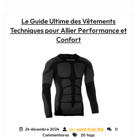
de
Voyage
Souple
Le Guide Ultime des Vêtements
:
Techniques pour Allier Performance et
Votre
Compagnon
Confort
Pratique
et
Polyvalent
pour
Toutes
Vos
Aventures"
24 décembre 2024
xn--saint-trail-fbb
0
Commentaires
20 tags