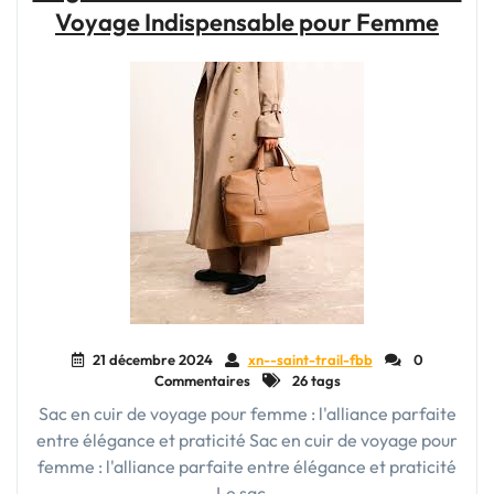
Voyage Indispensable pour Femme
parfaite
entre
style
et
praticité"
21 décembre 2024
xn--saint-trail-fbb
0
Commentaires
26 tags
Sac en cuir de voyage pour femme : l'alliance parfaite
entre élégance et praticité Sac en cuir de voyage pour
femme : l'alliance parfaite entre élégance et praticité
Le sac…