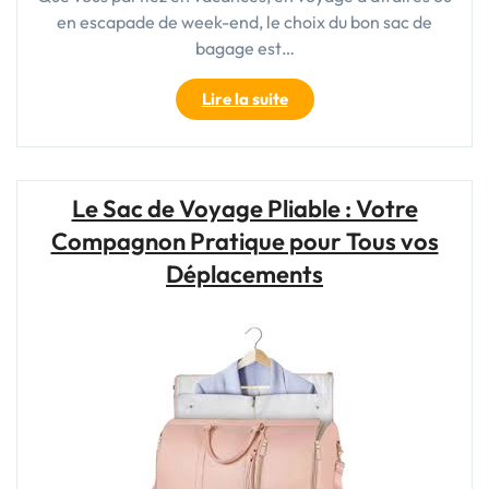
en escapade de week-end, le choix du bon sac de
bagage est…
"Guide
Lire la suite
d’Achat
:
Comment
Choisir
Le Sac de Voyage Pliable : Votre
le
Compagnon Pratique pour Tous vos
Sac
de
Déplacements
Bagage
Idéal
pour
Vos
Voyages"