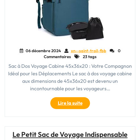
Idéal"
06 décembre 2024
xn--saint-trail-fbb
0
Commentaires
23 tags
Sac à Dos Voyage Cabine 45x36x20 : Votre Compagnon
Idéal pour les Déplacements Le sac à dos voyage cabine
aux dimensions de 45x36x20 est devenu un
incontournable pour les voyageurs…
"Sac
Lire la suite
à
Dos
Voyage
Cabine
Le Petit Sac de Voyage Indispensable
45x36x20