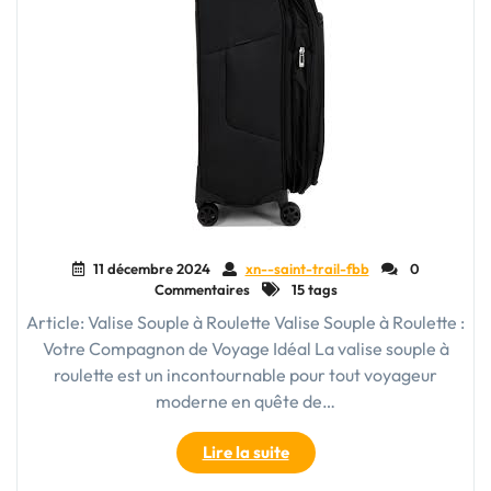
11 décembre 2024
xn--saint-trail-fbb
0
Commentaires
15 tags
Article: Valise Souple à Roulette Valise Souple à Roulette :
Votre Compagnon de Voyage Idéal La valise souple à
roulette est un incontournable pour tout voyageur
moderne en quête de…
"Choisir
Lire la suite
la