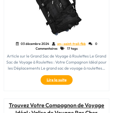
03 décembre 2024
xn--saint-trail-fbb
0
Commentaires
17 tags
Article sur le Grand Sac de Voyage à Roulettes Le Grand
Sac de Voyage à Roulettes : Votre Compagnon Idéal pour
les Déplacements Le grand sac de voyage à roulettes…
"Le
Lire la suite
Grand
Sac
de
Voyage
Trouvez Votre Compagnon de Voyage
à
Idéal : Valise de Voyage Pas Cher
Roulettes