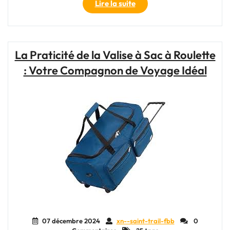
"Entraînement
Lire la suite
Trail
:
Les
Clés
La Praticité de la Valise à Sac à Roulette
Pour
: Votre Compagnon de Voyage Idéal
Se
Préparer
Aux
Courses
en
Montagne"
07 décembre 2024
xn--saint-trail-fbb
0