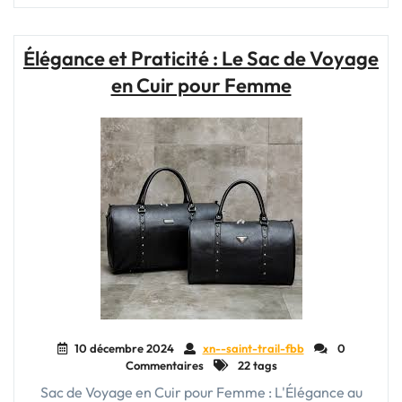
praticité
:
Optez
Élégance et Praticité : Le Sac de Voyage
pour
en Cuir pour Femme
une
valise
souple
à
roulette
pour
vos
voyages"
10 décembre 2024
xn--saint-trail-fbb
0
Commentaires
22 tags
Sac de Voyage en Cuir pour Femme : L'Élégance au