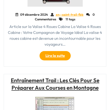
09 décembre 2024
xn--saint-trail-fbb
0
Commentaires
11 tags
Article sur la Valise 4 Roues Cabine La Valise 4 Roues
Cabine : Votre Compagnon de Voyage Idéal La valise 4
roues cabine est devenue un incontournable pour les
voyageurs…
"Voyagez
Lire la suite
en
Toute
Légèreté
avec
Entraînement Trail : Les Clés Pour Se
la
Préparer Aux Courses en Montagne
Valise
4
Roues
Cabine"