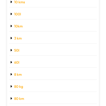
10 kms
100l
10km
3 km
50l
60l
8 km
80 kg
80 km