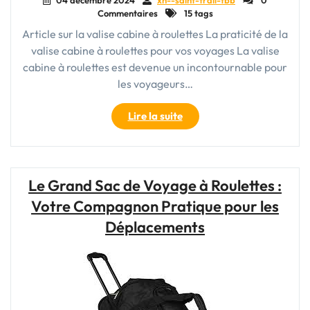
04 décembre 2024
xn--saint-trail-fbb
0
Commentaires
15 tags
Article sur la valise cabine à roulettes La praticité de la
valise cabine à roulettes pour vos voyages La valise
cabine à roulettes est devenue un incontournable pour
les voyageurs…
"La
Lire la suite
praticité
incontournable
de
la
Le Grand Sac de Voyage à Roulettes :
valise
Votre Compagnon Pratique pour les
cabine
à
Déplacements
roulettes
pour
vos
voyages"