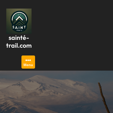
Passer
au
contenu
sainté-
trail.com
Menu