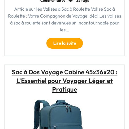
Commentaires
25 tags
Article sur les Valises à Sac à Roulette Valise Sac à
Roulette : Votre Compagnon de Voyage Idéal Les valises
à sac à roulette sont devenues un incontournable pour
les…
"La
Lire la suite
Praticité
de
la
Valise
Sac à Dos Voyage Cabine 45x36x20 :
à
L’Essentiel pour Voyager Léger et
Sac
à
Pratique
Roulette
:
Votre
Compagnon
de
Voyage