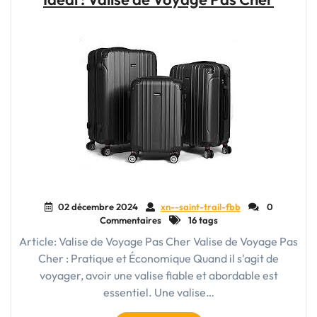
:
Votre
Compagnon
Pratique
pour
les
Déplacements"
02 décembre 2024
xn--saint-trail-fbb
0
Commentaires
16 tags
Article: Valise de Voyage Pas Cher Valise de Voyage Pas
Cher : Pratique et Économique Quand il s'agit de
voyager, avoir une valise fiable et abordable est
essentiel. Une valise…