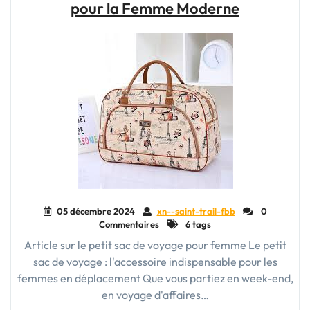
pour la Femme Moderne
:
L’Essentiel
pour
Voyager
Léger
et
Pratique"
05 décembre 2024
xn--saint-trail-fbb
0
Commentaires
6 tags
Article sur le petit sac de voyage pour femme Le petit
sac de voyage : l'accessoire indispensable pour les
femmes en déplacement Que vous partiez en week-end,
en voyage d'affaires…