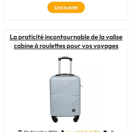
"Le
Lire la suite
Petit
Sac
de
Voyage
La praticité incontournable de la valise
Indispensable
cabine à roulettes pour vos voyages
pour
la
Femme
Moderne"