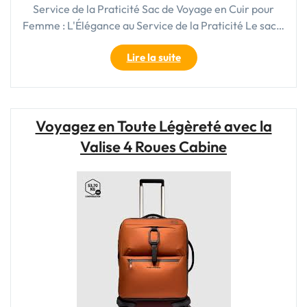
Service de la Praticité Sac de Voyage en Cuir pour
Femme : L'Élégance au Service de la Praticité Le sac…
"Élégance
Lire la suite
et
Praticité
:
Le
Voyagez en Toute Légèreté avec la
Sac
Valise 4 Roues Cabine
de
Voyage
en
Cuir
pour
Femme"