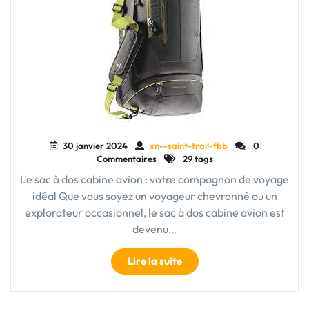
30 janvier 2024
xn--saint-trail-fbb
0
Commentaires
29 tags
Le sac à dos cabine avion : votre compagnon de voyage
idéal Que vous soyez un voyageur chevronné ou un
explorateur occasionnel, le sac à dos cabine avion est
devenu…
"Le
Lire la suite
sac
à
dos