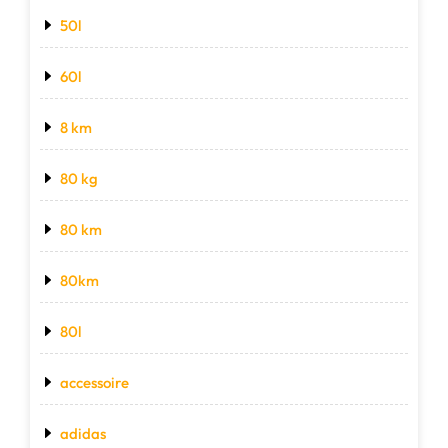
50l
60l
8 km
80 kg
80 km
80km
80l
accessoire
adidas