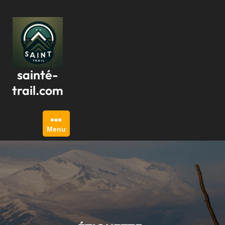
Passer
au
contenu
sainté-
trail.com
Menu