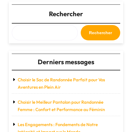
cabine
avion
Rechercher
:
l’indispensable
pour
Rechercher
voyager
léger
et
pratique"
Derniers messages
Choisir le Sac de Randonnée Parfait pour Vos
Aventures en Plein Air
Choisir le Meilleur Pantalon pour Randonnée
Femme : Confort et Performance au Féminin
Les Engagements : Fondements de Notre
Intégrité et Impact sur le Monde