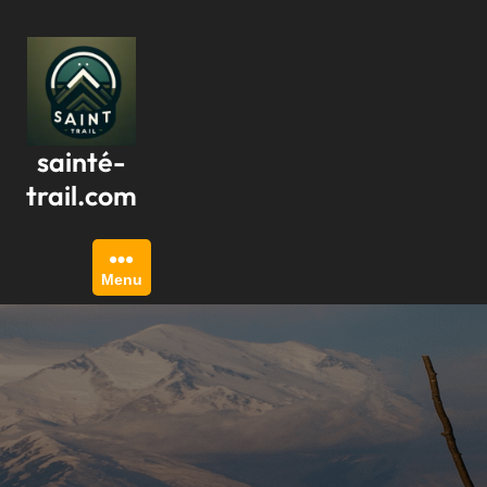
Passer
au
contenu
sainté-
trail.com
Menu