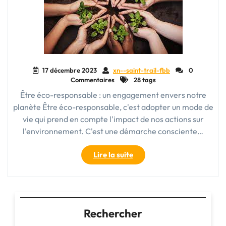
17 décembre 2023
xn--saint-trail-fbb
0
Commentaires
28 tags
Être éco-responsable : un engagement envers notre
planète Être éco-responsable, c'est adopter un mode de
vie qui prend en compte l'impact de nos actions sur
l'environnement. C'est une démarche consciente…
"Vivre
Lire la suite
éco-
responsable
:
Engageons-
nous
Rechercher
pour