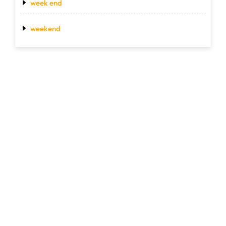
week end
weekend