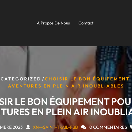
À Propos De Nous
Contact
/
CATEGORIZED
CHOISIR LE BON ÉQUIPEMENT
AVENTURES EN PLEIN AIR INOUBLIABLES
SIR LE BON ÉQUIPEMENT POU
TURES EN PLEIN AIR INOUBLI
MBRE 2023
XN--SAINT-TRAIL-FBB
0 COMMENTAIRES