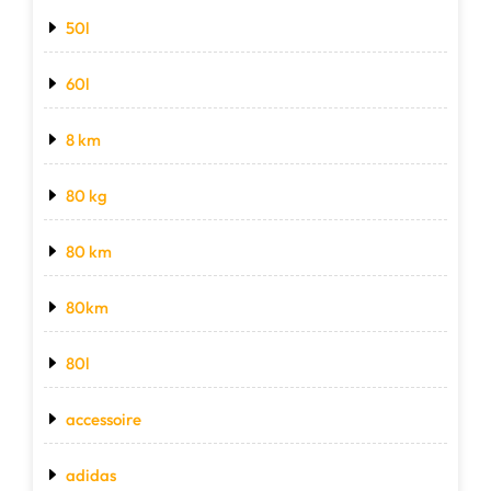
50l
60l
8 km
80 kg
80 km
80km
80l
accessoire
adidas