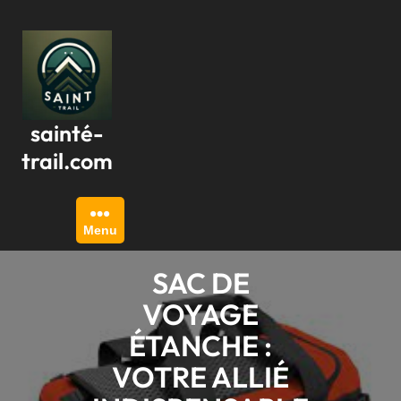
Passer
au
contenu
sainté-
trail.com
Menu
SAC DE
VOYAGE
ÉTANCHE :
VOTRE ALLIÉ