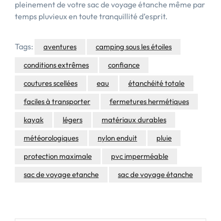
pleinement de votre sac de voyage étanche même par
temps pluvieux en toute tranquillité d’esprit.
Tags:
aventures
camping sous les étoiles
conditions extrêmes
confiance
coutures scellées
eau
étanchéité totale
faciles à transporter
fermetures hermétiques
kayak
légers
matériaux durables
météorologiques
nylon enduit
pluie
protection maximale
pvc imperméable
sac de voyage etanche
sac de voyage étanche