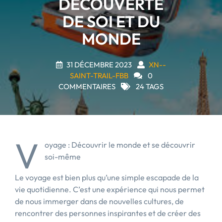
DÉCOUVERTE
DE SOI ET DU
MONDE
31 DÉCEMBRE 2023
XN--
SAINT-TRAIL-FBB
0
COMMENTAIRES
24 TAGS
V
oyage : Découvrir le monde et se découvrir
soi-même
Le voyage est bien plus qu’une simple escapade de la
vie quotidienne. C’est une expérience qui nous permet
de nous immerger dans de nouvelles cultures, de
rencontrer des personnes inspirantes et de créer des