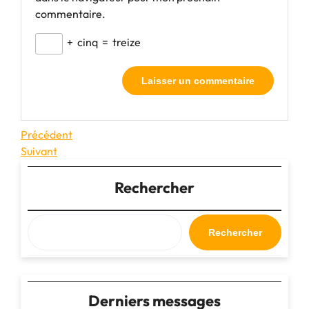
commentaire.
+
cinq
=
treize
Navigation
Article
Précédent
précédent
Article
Suivant
de
suivant
l’article
Rechercher
Rechercher
Derniers messages