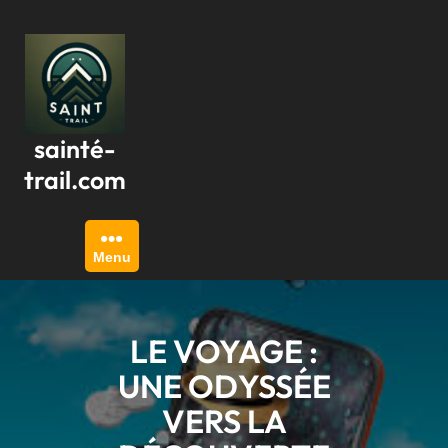
Passer
au
contenu
sainté-
trail.com
Menu
LE VOYAGE :
UNE ODYSSÉE
VERS LA