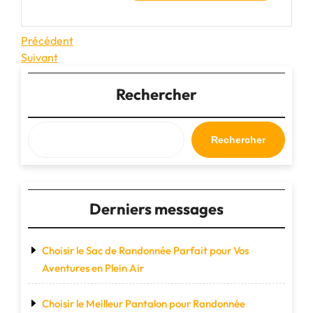
Navigation
Article
Précédent
précédent
Article
Suivant
de
suivant
l’article
Rechercher
Rechercher
Derniers messages
Choisir le Sac de Randonnée Parfait pour Vos
Aventures en Plein Air
Choisir le Meilleur Pantalon pour Randonnée