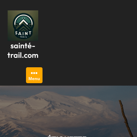
Passer
au
contenu
sainté-
trail.com
Menu