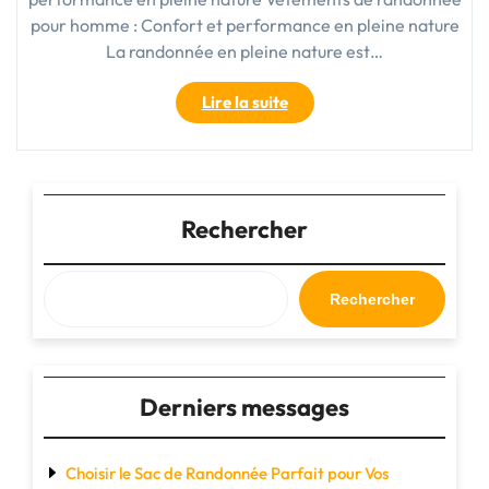
pour homme : Confort et performance en pleine nature
La randonnée en pleine nature est…
"Guide
Lire la suite
d’achat
des
meilleurs
vêtements
de
Rechercher
randonnée
pour
homme
Rechercher
en
2021"
Derniers messages
Choisir le Sac de Randonnée Parfait pour Vos