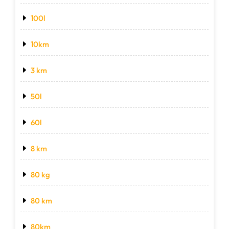
100l
10km
3 km
50l
60l
8 km
80 kg
80 km
80km